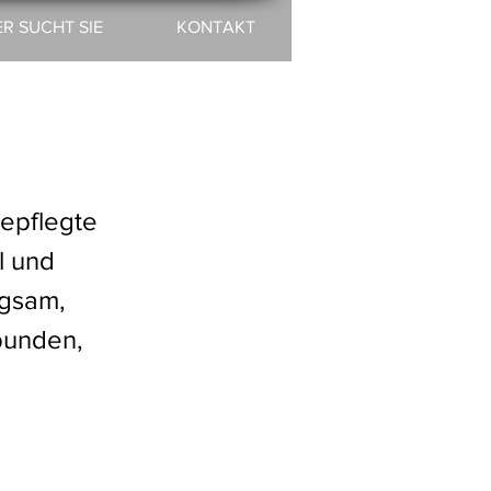
ER SUCHT SIE
KONTAKT
gepflegte
l und
egsam,
rbunden,