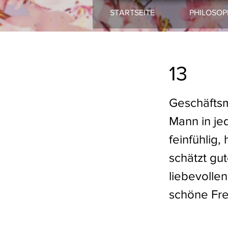
STARTSEITE
PHILOSOP
13
Geschäftsma
Mann in jed
feinfühlig, 
schätzt gu
liebevollen
schöne Fre